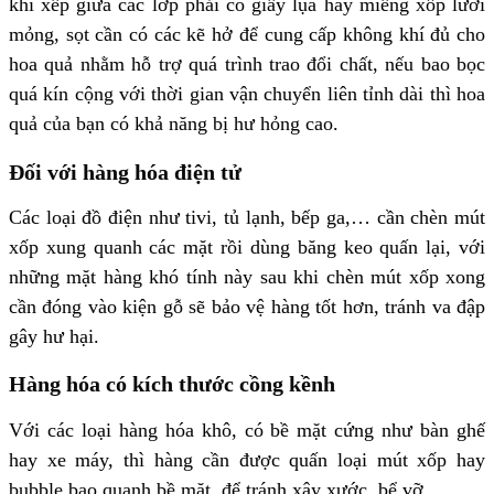
khi xếp giữa các lớp phải có giấy lụa hay miếng xốp lưới
mỏng, sọt cần có các kẽ hở để cung cấp không khí đủ cho
hoa quả nhằm hỗ trợ quá trình trao đổi chất, nếu bao bọc
quá kín cộng với thời gian vận chuyển liên tỉnh dài thì hoa
quả của bạn có khả năng bị hư hỏng cao.
Đối với hàng hóa điện tử
Các loại đồ điện như tivi, tủ lạnh, bếp ga,… cần chèn mút
xốp xung quanh các mặt rồi dùng băng keo quấn lại, với
những mặt hàng khó tính này sau khi chèn mút xốp xong
cần đóng vào kiện gỗ sẽ bảo vệ hàng tốt hơn, tránh va đập
gây hư hại.
Hàng hóa có kích thước cồng kềnh
Với các loại hàng hóa khô, có bề mặt cứng như bàn ghế
hay xe máy, thì hàng cần được quấn loại mút xốp hay
bubble bao quanh bề mặt, để tránh xây xước, bể vỡ.