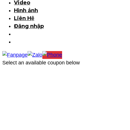
Video
Hình ảnh
Liên Hệ
Đăng nhập
marketing@provina.vn
Select an available coupon below