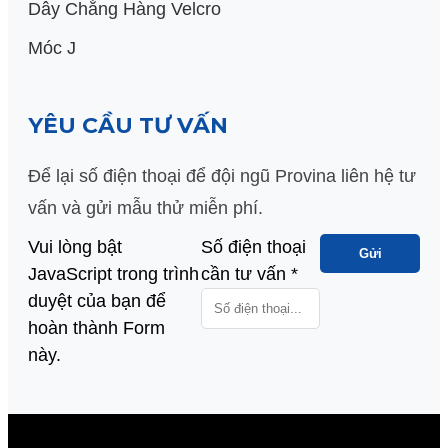
Dây Chằng Hàng Velcro
Móc J
YÊU CẦU TƯ VẤN
Để lại số điện thoại để đội ngũ Provina liên hệ tư
vấn và gửi mẫu thử miễn phí.
Vui lòng bật
Số
Số điện thoại
Gửi
JavaScript trong trình
cần
cần tư vấn
*
duyệt của bạn để
thoại
hoàn thành Form
này.
V