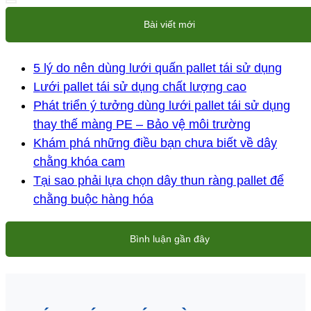
Bài viết mới
5 lý do nên dùng lưới quấn pallet tái sử dụng
Lưới pallet tái sử dụng chất lượng cao
Phát triển ý tưởng dùng lưới pallet tái sử dụng
thay thế màng PE – Bảo vệ môi trường
Khám phá những điều bạn chưa biết về dây
chằng khóa cam
Tại sao phải lựa chọn dây thun ràng pallet để
chằng buộc hàng hóa
Bình luận gần đây