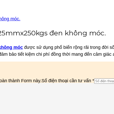
 25mmx250kgs đen không móc.
không móc
được sử dụng phổ biến rộng rãi trong đời s
đảm bảo tiết kiệm chi phí đồng thời mang đến cảm giác
 hoàn thành Form này.
cần
Số điện thoại cần tư vấn
*
tư
vấn