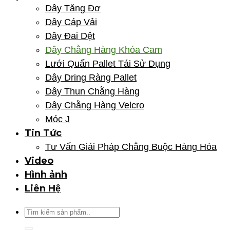
Dây Tăng Đơ
Dây Cáp Vải
Dây Đai Dệt
Dây Chằng Hàng Khóa Cam
Lưới Quấn Pallet Tái Sử Dụng
Dây Dring Ràng Pallet
Dây Thun Chằng Hàng
Dây Chằng Hàng Velcro
Móc J
Tin Tức
Tư Vấn Giải Pháp Chằng Buộc Hàng Hóa
Video
Hình ảnh
Liên Hệ
Tìm
kiếm: