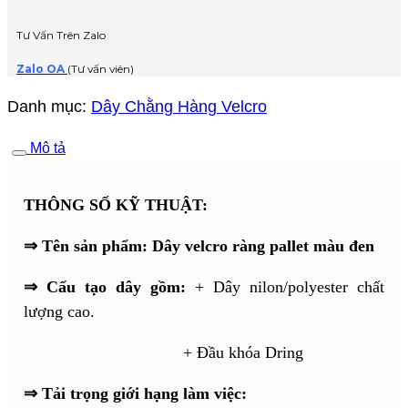
Tư Vấn Trên Zalo
Zalo OA
(Tư vấn viên)
Danh mục:
Dây Chằng Hàng Velcro
Mô tả
THÔNG SỐ KỸ THUẬT:
⇒ Tên sản phẩm: Dây velcro ràng pallet màu đen
⇒ Cấu tạo dây gồm:
+ Dây nilon/polyester chất
lượng cao.
+ Đầu khóa Dring
⇒ Tải trọng giới hạng làm việc: