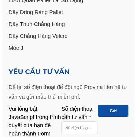
Lưới Quấn Pallet Tái Sử Dụng
Dây Dring Ràng Pallet
Dây Thun Chằng Hàng
Dây Chằng Hàng Velcro
Móc J
YÊU CẦU TƯ VẤN
Để lại số điện thoại để đội ngũ Provina liên hệ tư
vấn và gửi mẫu thử miễn phí.
Vui lòng bật
thoại
Số điện thoại
Gửi
JavaScript trong trình
Số
cần tư vấn
*
duyệt của bạn để
cần
hoàn thành Form