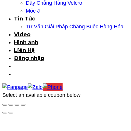
Dây Chằng Hàng Velcro
Móc J
Tin Tức
Tư Vấn Giải Pháp Chằng Buộc Hàng Hóa
Video
Hình ảnh
Liên Hệ
Đăng nhập
marketing@provina.vn
Select an available coupon below