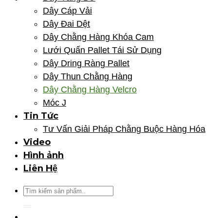
Dây Cáp Vải
Dây Đai Dệt
Dây Chằng Hàng Khóa Cam
Lưới Quấn Pallet Tái Sử Dụng
Dây Dring Ràng Pallet
Dây Thun Chằng Hàng
Dây Chằng Hàng Velcro
Móc J
Tin Tức
Tư Vấn Giải Pháp Chằng Buộc Hàng Hóa
Video
Hình ảnh
Liên Hệ
Tìm
kiếm: