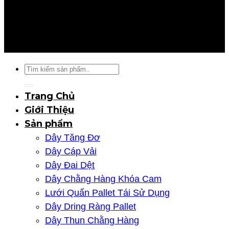
Hình ảnh
Liên Hệ
Thiết kế 2026 bởi
PROVINA
Tìm
kiếm:
Trang Chủ
Giới Thiệu
Sản phẩm
Dây Tăng Đơ
Dây Cáp Vải
Dây Đai Dệt
Dây Chằng Hàng Khóa Cam
Lưới Quấn Pallet Tái Sử Dụng
Dây Dring Ràng Pallet
Dây Thun Chằng Hàng