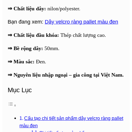
⇒ Chất liệu dây:
nilon/polyester.
Bạn đang xem:
Dây velcro ràng pallet màu đen
⇒ Chất liệu đầu khóa:
Thép chất lượng cao.
⇒ Bề rộng dây:
50mm.
⇒ Màu sắc:
Đen.
⇒ Nguyên liệu nhập ngoại – gia công tại Việt Nam.
Mục Lục
Cấu tạo chi tiết sản phẩm dây velcro ràng pallet
màu đen