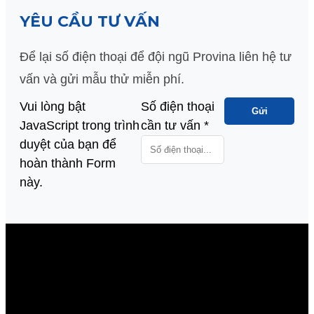
YÊU CẦU TƯ VẤN
Để lại số điện thoại để đội ngũ Provina liên hệ tư
vấn và gửi mẫu thử miễn phí.
Vui lòng bật
cần
Số điện thoại
Gửi
JavaScript trong trình
điện
cần tư vấn
*
duyệt của bạn để
thoại
hoàn thành Form
này.
V