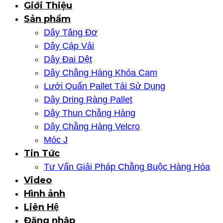
Giới Thiệu
Sản phẩm
Dây Tăng Đơ
Dây Cáp Vải
Dây Đai Dệt
Dây Chằng Hàng Khóa Cam
Lưới Quấn Pallet Tái Sử Dụng
Dây Dring Ràng Pallet
Dây Thun Chằng Hàng
Dây Chằng Hàng Velcro
Móc J
Tin Tức
Tư Vấn Giải Pháp Chằng Buộc Hàng Hóa
Video
Hình ảnh
Liên Hệ
Đăng nhập